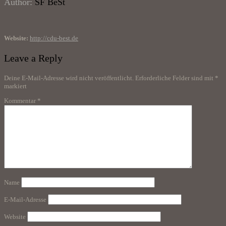
Author:
SF BeSt
Website:
http://cdu-best.de
Leave a Reply
Deine E-Mail-Adresse wird nicht veröffentlicht.
Erforderliche Felder sind mit
*
markiert
Kommentar
*
Name
E-Mail-Adresse
Website