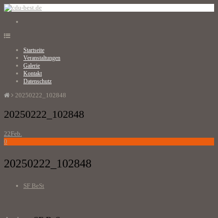
Startseite
Veranstaltungen
Galerie
Kontakt
Datenschutz
20250222_102848
20250222_102848
22
Feb.
0
20250222_102848
SF BeSt