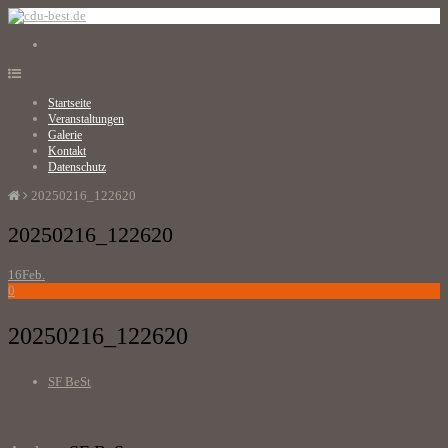
Startseite
Veranstaltungen
Galerie
Kontakt
Datenschutz
20250216_122620
20250216_122620
16
Feb.
0
20250216_122620
SF BeSt