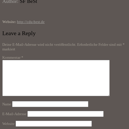
Author:
SF BeSt
Website:
http://cdu-best.de
Leave a Reply
Deine E-Mail-Adresse wird nicht veröffentlicht.
Erforderliche Felder sind mit
*
markiert
Kommentar
*
Name
E-Mail-Adresse
Website