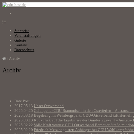
Startseite
Veranstaltungen
Galerie
Kontakt
Datenschutz
Archiv
Archiv
Date
Post
2017.05.13
Unser Ortsverband
2025.04.25
Gelungener CDU-Stammtisch in den Osterferien – Austausch 
2025.03.18
Begehung im Weinbergspark: CDU-Ortsverband kritisiert ein
2025.03.13
Rückblick auf die Ergebnisse der Bundestagswahl – Austausc
2025.02.22
Volle Kraft voraus: CDU-Ortsverband Bernauer Straße mit dopp
2025.02.20
Friedrich Merz begeistert Anhänger bei CDU-Wahlkampfhöhep