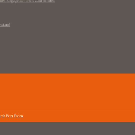
 des Engagements bis zum Schluss
nsstand
rch Peter Pielen.