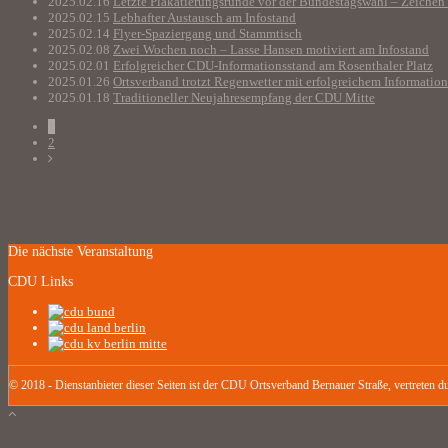
2025.02.16
Letzte Plakatierungsrunde vor der Bundestagswahl – Zeichen
2025.02.15
Lebhafter Austausch am Infostand
2025.02.14
Flyer-Spaziergang und Stammtisch
2025.02.08
Zwei Wochen noch – Lasse Hansen motiviert am Infostand
2025.02.01
Erfolgreicher CDU-Informationsstand am Rosenthaler Platz
2025.01.26
Ortsverband trotzt Regenwetter mit erfolgreichem Informatio
2025.01.18
Traditioneller Neujahresempfang der CDU Mitte
1
2
Die nächste Veranstaltung
CDU Links
© 2018 - Dienstanbieter dieser Seiten ist der CDU Ortsverband Bernauer Straße, vertreten du