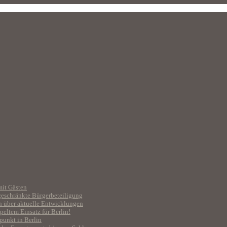
mit Gästen
geschränkte Bürgerbeteiligung
h über aktuelle Entwicklungen
eltem Einsatz für Berlin!
unkt in Berlin